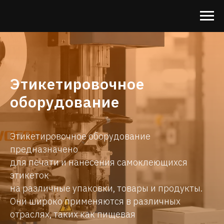
Этикетировочное
оборудование
Этикетировочное оборудование
предназначено
для печати и нанесения самоклеющихся
этикеток
на различные упаковки, товары и продукты.
Они широко применяются в различных
отраслях, таких как пищевая